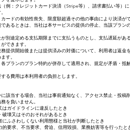
法（例：クレジットカード決済（Stripe等）、請求書払い等
す。
て、カードの有効性喪失、限度額超過その他の事由により決済が
能であるときは、当社は本サービスの提供の停止、当該プラン
当社が別途定める支払期限までに支払うものとし、支払遅延があ
とができます。
、役務提供開始後または提供済みの対価について、利用者は返金
めます。
合、各プランのプラン特約が併存して適用され、規定が矛盾・抵
。
に要する費用は本利用者の負担とします。
れかに該当する場合、当社は事前通知なく、アクセス禁止・投稿
義務を負いません。
約又はガイドラインに違反したとき
更・破壊又はそのおそれがあるとき
利用者にふさわしくない利用態様と当社が判断したとき
、暴力的要求、不当要求、脅迫、信用毀損、業務妨害等を行ったと