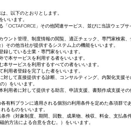
味は、以下のとおりとします。
Iをいいます。
る「OCTAFORCE」その他関連サービス、並びに当該ウェブ
アカウント管理、制度情報の閲覧、適正チェック、専門家検索、
合）その他当社が提供するシステム上の機能をいいます。
に登録している士業・専門家をいいます。
以外で本サービスを利用する者をいいます。
含む本サービスを利用するすべての者をいいます。
って利用者登録を完了した者をいいます。
対して直接提供する診断、コンサルティング、内製化支援その他の
もの）をいいます。
本利用者に対して提供する助言、申請支援、書類作成支援その他
の各有料プランに適用される個別の利用条件を定めた条項群で
されるものをいいます。
供条件（対象制度、期間、回数、成果物、検収、料金、支払条
rk）等（電磁的方法による合意を含む。）をいいます。