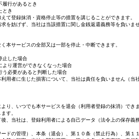
務不履行があるとき
たとき
に加えて登録抹消・資格停止等の措置を講じることができます。
償請求を妨げず、当社は当該措置に関し金銭返還義務等を負いま
）
知なく本サービスの全部又は一部を停止・中断できます。
が停止した場合
力により運営ができなくなった場合
を行う必要があると判断した場合
り本利用者に生じた損害について、当社は責任を負いません（当
法により、いつでも本サービスを退会（利用者登録の抹消）でき
します。
終了後、当社は、登録利用者による自己データ（法令上の保存義
パスワードの管理）、本条（退会）、第１０条（禁止行為）、第