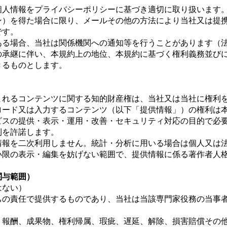
る個人情報をプライバシーポリシーに基づき適切に取り扱います
イン）を得た場合に限り、メールその他の方法により当社又は提
です。
にある場合、当社は関係機関への通知等を行うことがあります（
業の承継に伴い、本規約上の地位、本規約に基づく権利義務並び
きるものとします。
）
含まれるコンテンツに関する知的財産権は、当社又は当社に権利
プロード又は入力するコンテンツ（以下「提供情報」）の権利は
ービスの提供・表示・運用・改善・セキュリティ対応の目的で必
利を許諾します。
供情報を二次利用しません。統計・分析に用いる場合は個人又は
最小限の表示・編集を妨げない範囲で、提供情報に係る著作者人
関与範囲）
はない）
自己の責任で提供するものであり、当社は当該専門家役務の当事
。
立、報酬、成果物、権利帰属、瑕疵、遅延、解除、損害賠償その