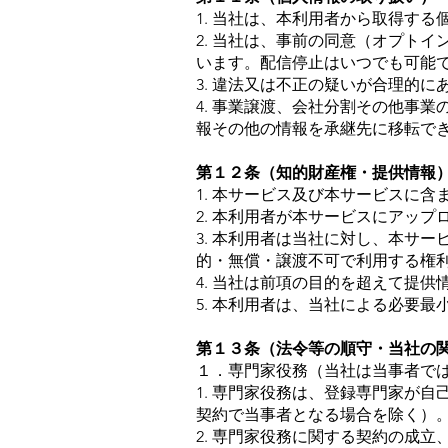
1. 当社は、本利用者から取得す
2. 当社は、事前の同意（オプト
います。配信停止はいつでも可能
3. 違法又は不正の疑いが合理的
4. 事業譲渡、会社分割その他事
報その他の情報を承継先に移転で
第１２条（知的財産権・提供情報
1. 本サービス及び本サービスに
2. 本利用者が本サービスにアッ
3. 本利用者は当社に対し、本サ
的・無償・譲渡不可で利用する権
4. 当社は前項の目的を超えて提
5. 本利用者は、当社による必要
第１３条（法令等の順守・当社の
１．専門家役務（当社は当事者で
1. 専門家役務は、登録専門家が
契約で当事者となる場合を除く）
2. 専門家役務に関する契約の成