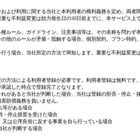
条件および利用に関する当社と本利用者の権利義務を定め、両者
。重要な不利益変更は効力発生日の30日前までに、本サービス
る各種ルール、ガイドライン、注意事項等は、その名称を問わず
約その他のルールが矛盾・抵触する場合、個別契約、プラン特約
更を行う場合、当社所定の方法で周知します。重要な不利益変更
所定の方法による利用者登録が必要です。利用者登録は無料です
社が承認した時点で登録完了となります。
おそれがあると当社が判断した場合、当社は登録の拒否・停止・
損害賠償義務を負いません。
漏れ等がある場合
抹消・停止措置を受けた場合
関係、又は公序良俗に反する事業を自ら行っている場合
と当社が判断する場合