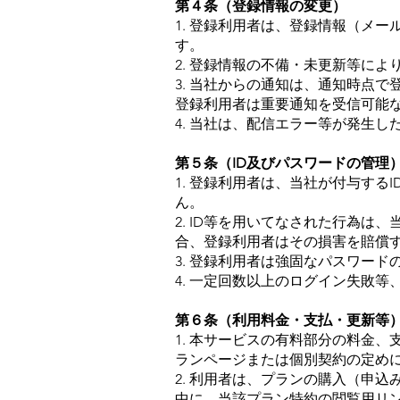
第４条（登録情報の変更）
1. 登録利用者は、登録情報（メ
す。
2. 登録情報の不備・未更新等に
3. 当社からの通知は、通知時点
登録利用者は重要通知を受信可能
4. 当社は、配信エラー等が発生
第５条（ID及びパスワードの管理
1. 登録利用者は、当社が付与す
ん。
2. ID等を用いてなされた行為
合、登録利用者はその損害を賠償
3. 登録利用者は強固なパスワー
4. 一定回数以上のログイン失敗
第６条（利用料金・支払・更新等
1. 本サービスの有料部分の料金
ランページまたは個別契約の定め
2. 利用者は、プランの購入（申
中に、当該プラン特約の閲覧用リ