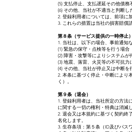
(5) 支払停止、支払遅延その他債
(6) その他、当社が不適当と判断し
2. 登録利用者については、前項
3. これらの措置は当社の損害賠
第８条（サービス提供の一時停止
1. 当社は、以下の場合、事前通
(1) 緊急の保守・点検等を行う場合
(2) 障害・攻撃等によりシステム
(3) 地震、落雷、火災等の不可抗
(4) その他、当社が停止又は中断
2. 本条に基づく停止・中断によ
く）。
第９条（退会）
1. 登録利用者は、当社所定の方
に関する一切の権利・特典は消滅
2. 退会又は本規約に基づく契約
名化します。
3. 生存条項：第５条（ID及び