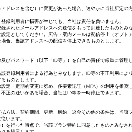
ールアドレスを含む）に変更があった場合、速やかに当社所定の
より登録利用者に損害が生じても、当社は責任を負いません。
で登録されたメールアドレスへの送信をもって到達したものとみ
な設定としてください。広告・案内メールは配信停止（オプト
した場合、当該アドレスへの配信を停止できるものとします。
）
るID及びパスワード（以下「ID等」）を自己の責任で厳重に管
は、当該登録利用者による行為とみなします。ID等の不正利用に
するものとします。
ドの設定・定期的変更に努め、多要素認証（MFA）の利用を推奨
等、不正の疑いがある場合、当社はID等を一時停止できます。
）
、支払方法、契約期間、更新、解約、返金その他の条件は、当該
に従います。
込み）を行った時点で、当該プラン特約に同意したものとみなさ
ンクを提示します。