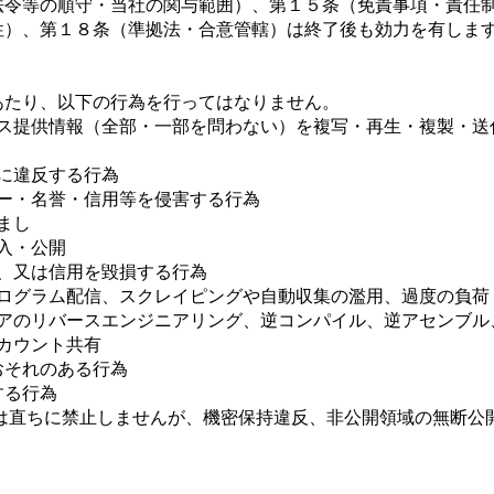
法令等の順守・当社の関与範囲）、第１５条（免責事項・責任
性）、第１８条（準拠法・合意管轄）は終了後も効力を有しま
あたり、以下の行為を行ってはなりません。
ビス提供情報（全部・一部を問わない）を複写・再生・複製・送
に違反する行為
ー・名誉・信用等を侵害する行為
まし
入・公開
、又は信用を毀損する行為
プログラム配信、スクレイピングや自動収集の濫用、過度の負荷
ェアのリバースエンジニアリング、逆コンパイル、逆アセンブル
アカウント共有
おそれのある行為
する行為
体は直ちに禁止しませんが、機密保持違反、非公開領域の無断公