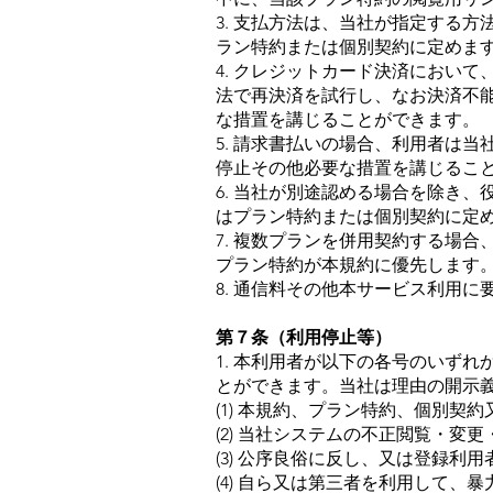
3. 支払方法は、当社が指定する方
ラン特約または個別契約に定めま
4. クレジットカード決済におい
法で再決済を試行し、なお決済不
な措置を講じることができます。
5. 請求書払いの場合、利用者は
停止その他必要な措置を講じるこ
6. 当社が別途認める場合を除き
はプラン特約または個別契約に定
7. 複数プランを併用契約する場
プラン特約が本規約に優先します
8. 通信料その他本サービス利用
第７条（利用停止等）
1. 本利用者が以下の各号のいず
とができます。当社は理由の開示
(1) 本規約、プラン特約、個別契
(2) 当社システムの不正閲覧・変
(3) 公序良俗に反し、又は登録
(4) 自ら又は第三者を利用して