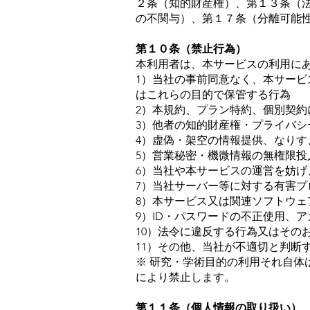
２条（知的財産権）、第１３条（
の不関与）、第１７条（分離可能
第１０条（禁止行為）
本利用者は、本サービスの利用に
1）当社の事前同意なく、本サー
はこれらの目的で保管する行為
2）本規約、プラン特約、個別契約
3）他者の知的財産権・プライバシ
4）虚偽・架空の情報提供、なりす
5）営業秘密・機微情報の無権限投
6）当社や本サービスの運営を妨げ
7）当社サーバー等に対する有害
8）本サービス又は関連ソフトウ
9）ID・パスワードの不正使用、
10）法令に違反する行為又はその
11）その他、当社が不適切と判断
※ 研究・学術目的の利用それ自
により禁止します。
第１１条（個人情報の取り扱い）