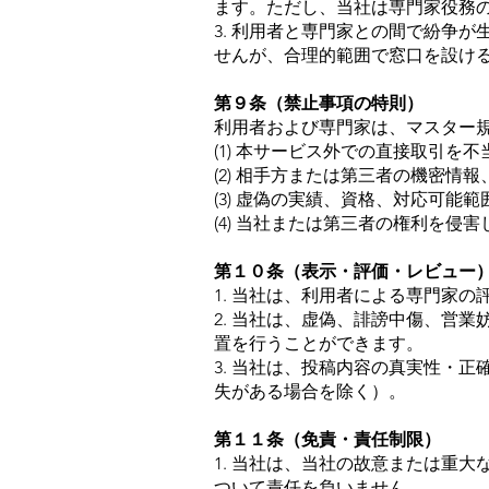
ます。ただし、当社は専門家役務
3. 利用者と専門家との間で紛争
せんが、合理的範囲で窓口を設け
第９条（禁止事項の特則）
利用者および専門家は、マスター
(1) 本サービス外での直接取引
(2) 相手方または第三者の機密
(3) 虚偽の実績、資格、対応可能
(4) 当社または第三者の権利を侵
第１０条（表示・評価・レビュー
1. 当社は、利用者による専門家
2. 当社は、虚偽、誹謗中傷、営
置を行うことができます。
3. 当社は、投稿内容の真実性・
失がある場合を除く）。
第１１条（免責・責任制限）
1. 当社は、当社の故意または重
ついて責任を負いません。