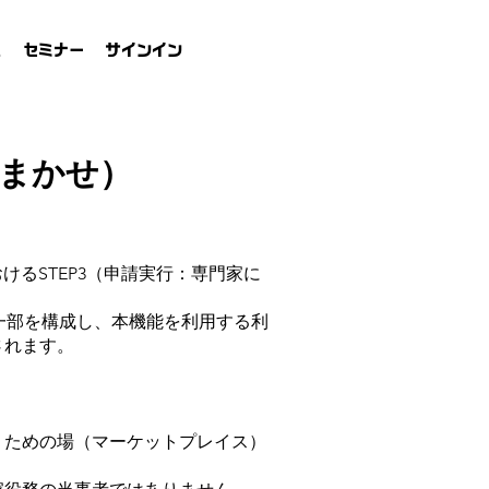
れ
セミナー
サインイン
におまかせ）
おけるSTEP3（申請実行：専門家に
の一部を構成し、本機能を利用する利
されます。
うための場（マーケットプレイス）