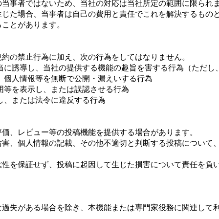
の当事者ではないため、当社の対応は当社所定の範囲に限られ
が生じた場合、当事者は自己の費用と責任でこれを解決するもの
ることがあります。
規約の禁止行為に加え、次の行為をしてはなりません。
を不当に誘導し、当社の提供する機能の趣旨を害する行為（ただ
情報、個人情報等を無断で公開・漏えいする行為
範囲等を表示し、または誤認させる行為
害し、または法令に違反する行為
）
の評価、レビュー等の投稿機能を提供する場合があります。
業妨害、個人情報の記載、その他不適切と判断する投稿について
正確性を保証せず、投稿に起因して生じた損害について責任を負
大な過失がある場合を除き、本機能または専門家役務に関連して