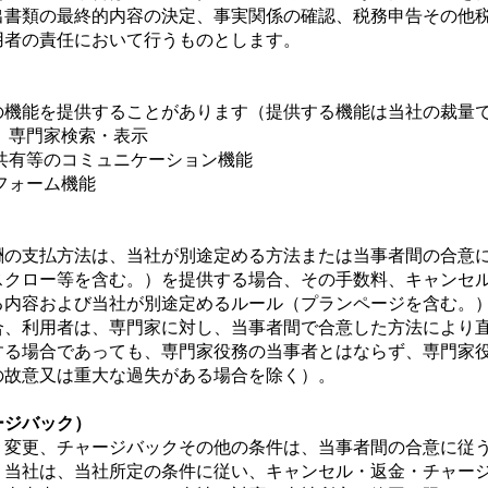
提出書類の最終的内容の決定、事実関係の確認、税務申告その他
用者の責任において行うものとします。
の機能を提供することがあります（提供する機能は当社の裁量
ク、専門家検索・表示
捗共有等のコミュニケーション機能
トフォーム機能
報酬の支払方法は、当社が別途定める方法または当事者間の合意
エスクロー等を含む。）を提供する場合、その手数料、キャンセ
る内容および当社が別途定めるルール（プランページを含む。
場合、利用者は、専門家に対し、当事者間で合意した方法により
供する場合であっても、専門家役務の当事者とはならず、専門家
の故意又は重大な過失がある場合を除く）。
ージバック）
金、変更、チャージバックその他の条件は、当事者間の合意に従
合、当社は、当社所定の条件に従い、キャンセル・返金・チャー