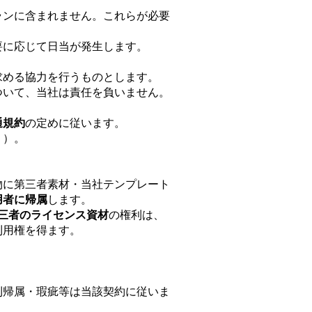
ランに含まれません。これらが必要
要に応じて日当が発生します。
求める協力を行うものとします。
ついて、当社は責任を負いません。
通規約
の定めに従います。
く）。
物に第三者素材・当社テンプレート
用者に帰属
します。
第三者のライセンス資材
の権利は、
利用権を得ます。
利帰属・瑕疵等は当該契約に従いま