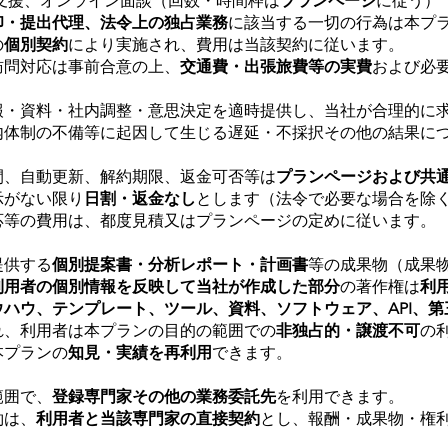
走支援、オンライン面談（回数・時間枠は
プランページ
に従う）
印・提出代理、法令上の独占業務
に該当する一切の行為は本プ
の
個別契約
により実施され、費用は当該契約に従います。
訪問対応は事前合意の上、
交通費・出張旅費等の実費
および必
報・資料・社内調整・意思決定を適時提供し、当社が合理的に
内体制の不備等に起因して生じる遅延・不採択その他の結果に
間、自動更新、解約期限、返金可否等は
プランページおよび共
示がない限り
日割・返金なし
とします（法令で必要な場合を除
応等の費用は、都度見積又はプランページの定めに従います。
提供する
個別提案書・分析レポート・計画書
等の成果物（成果
利用者の個別情報を反映して当社が作成した部分
の著作権は
利
ウハウ、テンプレート、ツール、資料、ソフトウェア、API、
れ、利用者は本プランの目的の範囲での
非独占的・譲渡不可
の
本プランの
知見・実績を再利用
できます。
範囲で、
登録専門家その他の業務委託先
を利用できます。
約は、
利用者と当該専門家の直接契約
とし、報酬・成果物・権
。