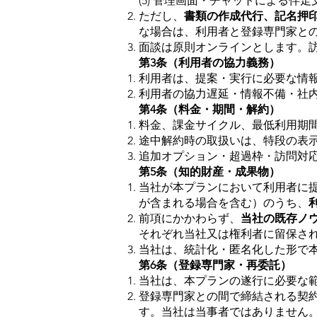
(5) 管理画面・チャットによる伴
ただし、
書類の作成代行、記名押
な場合は、利用者と登録専門家と
面談は原則オンラインとします。
第3条（利用者の協力義務）
利用者は、提案・実行に必要な情
利用者の協力遅延・情報不備・社
第4条（料金・期間・解約）
料金、課金サイクル、最低利用期
途中解約時の取扱いは、特段の表
追加オプション・超過枠・訪問対
第5条（知的財産・成果物）
当社が本プランにおいて利用者に
が含まれる場合を含む）のうち、
前項にかかわらず、
当社の既存ノ
それぞれ当社又は権利者に留保さ
当社は、統計化・匿名化した形で
第6条（登録専門家・再委託）
当社は、本プランの遂行に必要な
登録専門家との間で締結される契
す。当社は当事者ではありません