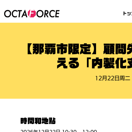
トッ
【那覇市限定】顧問
える「内製化
12月22日周二
 
時間和地點