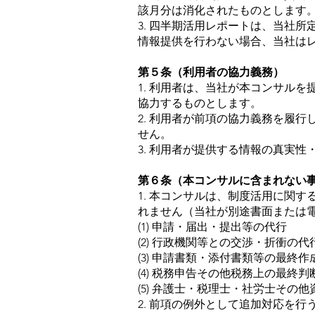
該月分は消化されたものとします
3. 四半期活用レポートは、当社
情報提供を行わない場合、当社は
第５条（利用者の協力義務）
1. 利用者は、当社が本コンサル
協力するものとします。
2. 利用者が前項の協力義務を履
せん。
3. 利用者が提供する情報の真実
第６条（本コンサルに含まれない
1. 本コンサルは、制度活用に関
れません（当社が別途書面または
(1) 申請・届出・提出等の代行
(2) 行政機関等との交渉・折衝の代
(3) 申請書類・添付書類等の最終
(4) 税務申告その他税務上の最
(5) 弁護士・税理士・社労士そ
2. 前項の例外として追加対応を