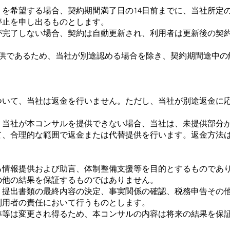
約）を希望する場合、契約期間満了日の14日前までに、当社所
停止を申し出るものとします。
続が完了しない場合、契約は自動更新され、利用者は更新後の契
務提供であるため、当社が別途認める場合を除き、契約期間途中
について、当社は返金を行いません。ただし、当社が別途返金に
り、当社が本コンサルを提供できない場合、当社は、未提供部分
て、合理的な範囲で返金または代替提供を行います。返金方法
する情報提供および助言、体制整備支援等を目的とするものであ
の他の結果を保証するものではありません。
否、提出書類の最終内容の決定、事実関係の確認、税務申告その
利用者の責任において行うものとします。
基準等は変更され得るため、本コンサルの内容は将来の結果を保