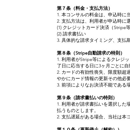
第７条（料金・支払方法）
1. 本コンサルの料金は、申込時
2. 支払方法は、利用者が申込時
(1) クレジットカード決済（Stri
(2) 請求書払い
3. 具体的な請求タイミング、支
第８条（Stripe自動請求の特則）
1. 利用者がStripe等による
了日に応当する日に3ヶ月ごとに
2. カードの有効性喪失、限度額
やかにカード情報の更新その他必
3. 前項によりなお決済不能であ
第９条（請求書払いの特則）
1. 利用者が請求書払いを選択し
払うものとします。
2. 支払遅延がある場合、当社は
第１０条（更新停止（解約））