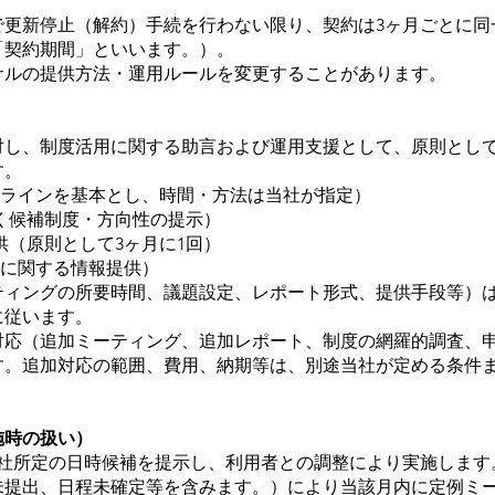
法で更新停止（解約）手続を行わない限り、契約は3ヶ月ごとに
「契約期間」といいます。）。
ンサルの提供方法・運用ルールを変更することがあります。
に対し、制度活用に関する助言および運用支援として、原則とし
す。
オンラインを基本とし、時間・方法は当社が指定）
づく候補制度・方向性の提示）
提供（原則として3ヶ月に1回）
活用に関する情報提供）
ーティングの所要時間、議題設定、レポート形式、提供手段等）
に従います。
加対応（追加ミーティング、追加レポート、制度の網羅的調査、
す。追加対応の範囲、費用、納期等は、別途当社が定める条件ま
施時の扱い）
、当社所定の日時候補を提示し、利用者との調整により実施します
料未提出、日程未確定等を含みます。）により当該月内に定例ミ