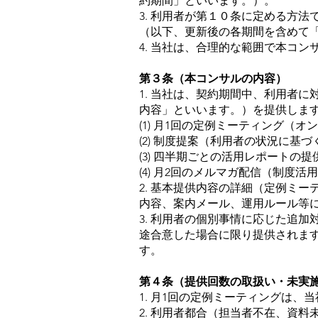
約期間」といいます。）。
3. 利用者が第１０条に定める方
（以下、更新後の各期間を含めて
4. 当社は、合理的な範囲で本コ
第３条（本コンサルの内容）
1. 当社は、契約期間中、利用者
内容」といいます。）を提供しま
(1) 月1回の定例ミーティング（
(2) 制度提案（利用者の状況に基
(3) 四半期ごとの活用レポートの
(4) 月2回のメルマガ配信（制度
2. 基本提供内容の詳細（定例ミ
内容、案内メール、運用ルール等
3. 利用者の個別事情に応じた追
途合意した場合に限り提供されま
す。
第４条（提供回数の取扱い・未実
1. 月1回の定例ミーティングは
2. 利用者都合（担当者不在、資