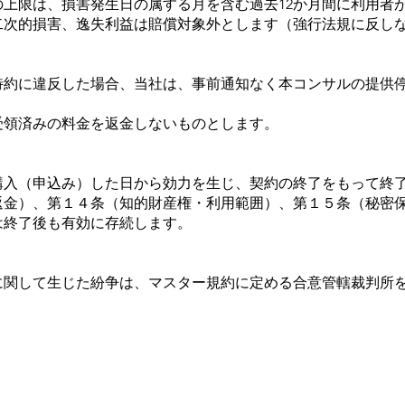
額の上限は、損害発生日の属する月を含む過去12か月間に利用
二次的損害、逸失利益は賠償対象外とします（強行法規に反し
本特約に違反した場合、当社は、事前通知なく本コンサルの提供
は受領済みの料金を返金しないものとします。
購入（申込み）した日から効力を生じ、契約の終了をもって終
返金）、第１４条（知的財産権・利用範囲）、第１５条（秘密
は終了後も有効に存続します。
に関して生じた紛争は、マスター規約に定める合意管轄裁判所