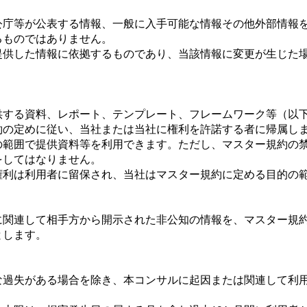
官公庁等が公表する情報、一般に入手可能な情報その他外部情報
るものではありません。
が提供した情報に依拠するものであり、当該情報に変更が生じた
）
提供する資料、レポート、テンプレート、フレームワーク等（以
約の定めに従い、当社または当社に権利を許諾する者に帰属し
的の範囲で提供資料等を利用できます。ただし、マスター規約の
をしてはなりません。
の権利は利用者に留保され、当社はマスター規約に定める目的の
に関連して相手方から開示された非公知の情報を、マスター規
とします。
大な過失がある場合を除き、本コンサルに起因または関連して利