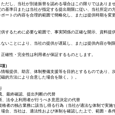
。ただし、当社が別途振替を認める場合はこの限りではありま
所定の基準日または当社が指定する提出期限に従い、当社所定の
レポートの内容を合理的範囲で簡略化し、または提供時期を変
を提供するために必要な範囲で、事実関係の正確な開示、資料提
行しないことにより、当社の提供が遅延し、または提供内容が制
性・正確性・完全性は利用者が保証するものとします。
事項）
する情報提供、助言、体制整備支援等を目的とするものであり、
電磁的方法により合意した場合を除く。）。
行
作成、最終確認、提出判断の代替
終判断、法令上利用者が行うべき意思決定の代替
の他資格者の独占業務に該当し得る行為（当社が適法な体制で実施
行う場合、当社は、適法性および体制を確認した上で、範囲・条