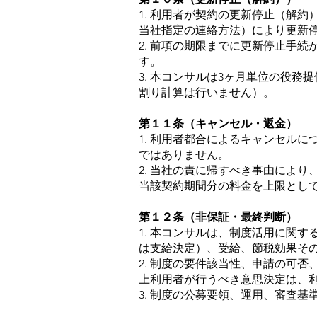
1. 利用者が契約の更新停止（解
当社指定の連絡方法）により更新
2. 前項の期限までに更新停止手
す。
3. 本コンサルは3ヶ月単位の役
割り計算は行いません）。
第１１条（キャンセル・返金）
1. 利用者都合によるキャンセル
ではありません。
2. 当社の責に帰すべき事由によ
当該契約期間分の料金を上限とし
第１２条（非保証・最終判断）
1. 本コンサルは、制度活用に関
は支給決定）、受給、節税効果そ
2. 制度の要件該当性、申請の可
上利用者が行うべき意思決定は、
3. 制度の公募要領、運用、審査