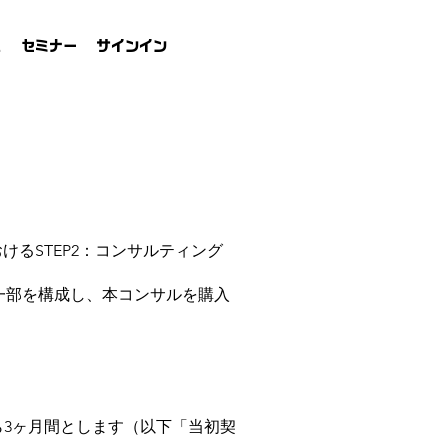
れ
セミナー
サインイン
おけるSTEP2：コンサルティング
の一部を構成し、本コンサルを購入
ら3ヶ月間とします（以下「当初契